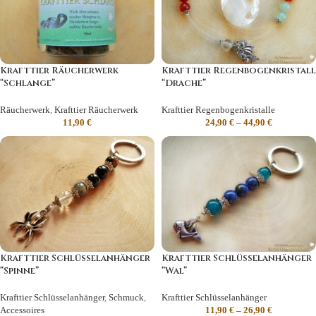
Krafttier Räucherwerk
Krafttier Regenbogenkristall
“Schlange”
“Drache”
Räucherwerk
,
Krafttier Räucherwerk
Krafttier Regenbogenkristalle
11,90
€
24,90
€
–
44,90
€
Krafttier Schlüsselanhänger
Krafttier Schlüsselanhänger
“Spinne”
“Wal”
Krafttier Schlüsselanhänger
,
Schmuck
,
Krafttier Schlüsselanhänger
Accessoires
11,90
€
–
26,90
€