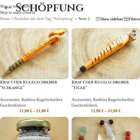
Schöpfung
Skip to navigation
Skip to main content
Home
»
Produkte mit dem Tag “Schöpfung”
»
Seite 2
Show sidebar
Filters
Krafttier Kugelschreiber
Krafttier Kugelschreiber
“Schlange”
“Tiger”
Accessoires
,
Krafttier Kugelschreiber
,
Accessoires
,
Krafttier Kugelschreiber
,
Geschenkideen
Geschenkideen
11,90
€
–
21,90
€
11,90
€
–
21,90
€