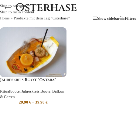
Osterhase
Skip to navigation
Skip to main content
Home
»
Produkte mit dem Tag “Osterhase”
Show sidebar
Filters
Jahreskreis Boot “Ostara”
Ritualboote
,
Jahreskreis Boote
,
Balkon
& Garten
29,90
€
–
39,90
€