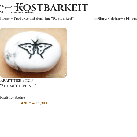
Kostbarkeit
Skip to navigation
Skip to main content
Home
»
Produkte mit dem Tag “Kostbarkeit”
Show sidebar
Filters
Krafttier Stein
“Schmetterling”
Krafttier Steine
14,90
€
–
29,90
€