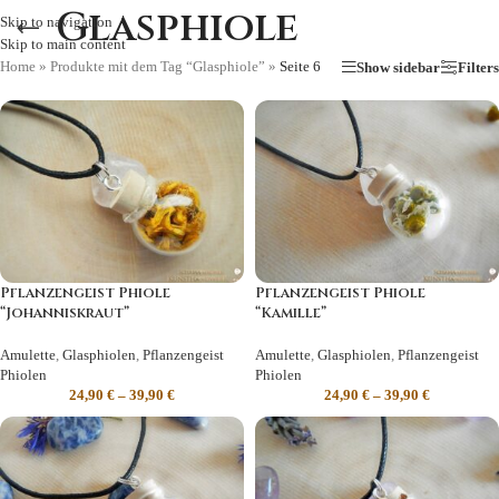
Glasphiole
Skip to navigation
Skip to main content
Home
»
Produkte mit dem Tag “Glasphiole”
»
Seite 6
Show sidebar
Filters
Pflanzengeist Phiole
Pflanzengeist Phiole
“Johanniskraut”
“Kamille”
Amulette
,
Glasphiolen
,
Pflanzengeist
Amulette
,
Glasphiolen
,
Pflanzengeist
Phiolen
Phiolen
24,90
€
–
39,90
€
24,90
€
–
39,90
€