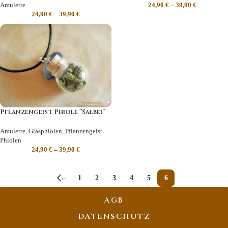
Amulette
24,90
€
–
39,90
€
24,90
€
–
39,90
€
Pflanzengeist Phiole “Salbei”
Amulette
,
Glasphiolen
,
Pflanzengeist
Phiolen
24,90
€
–
39,90
€
←
1
2
3
4
5
6
AGB
DATENSCHUTZ