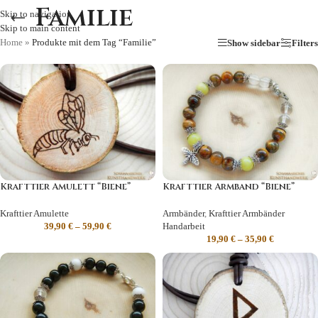
Familie
Skip to navigation
Skip to main content
Home
»
Produkte mit dem Tag “Familie”
Show sidebar
Filters
Krafttier Amulett “Biene”
Krafttier Armband “Biene”
Krafttier Amulette
Armbänder
,
Krafttier Armbänder
39,90
€
–
59,90
€
Handarbeit
19,90
€
–
35,90
€