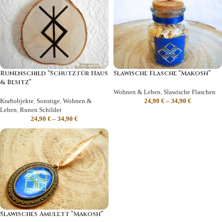
Runenschild “Schutz für Haus
Slawische Flasche “Makosh”
& Besitz”
Wohnen & Leben
,
Slawische Flaschen
Kraftobjekte
,
Sonstige
,
Wohnen &
24,90
€
–
34,90
€
Leben
,
Runen Schilder
24,90
€
–
34,90
€
Slawisches Amulett “Makosh”