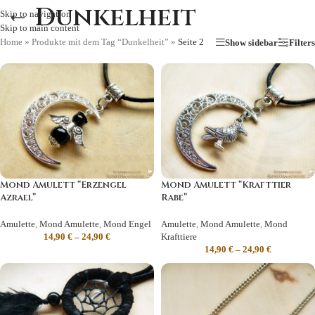
Dunkelheit
Skip to navigation
Skip to main content
Home
»
Produkte mit dem Tag “Dunkelheit”
»
Seite 2
Show sidebar
Filters
Mond Amulett “Erzengel
Mond Amulett “Krafttier
Azrael”
Rabe”
Amulette
,
Mond Amulette
,
Mond Engel
Amulette
,
Mond Amulette
,
Mond
14,90
€
–
24,90
€
Krafttiere
14,90
€
–
24,90
€