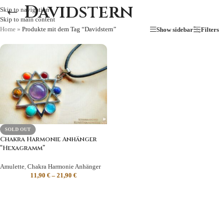
Davidstern
Skip to navigation
Skip to main content
Home
»
Produkte mit dem Tag “Davidstern”
Show sidebar
Filters
SOLD OUT
Chakra Harmonie Anhänger
“Hexagramm”
Amulette
,
Chakra Harmonie Anhänger
11,90
€
–
21,90
€