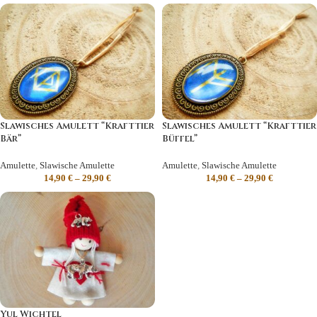
Slawisches Amulett “Krafttier
Slawisches Amulett “Krafttier
Bär”
Büffel”
Amulette
,
Slawische Amulette
Amulette
,
Slawische Amulette
14,90
€
–
29,90
€
14,90
€
–
29,90
€
Yul Wichtel