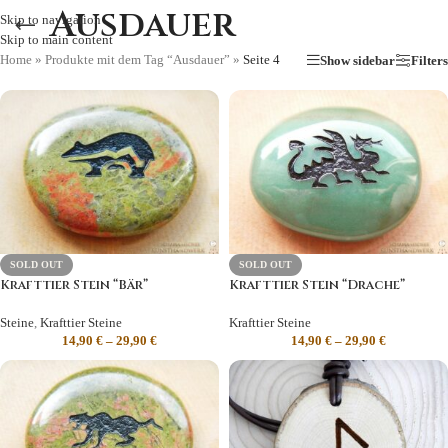
Ausdauer
Skip to navigation
Skip to main content
Home
»
Produkte mit dem Tag “Ausdauer”
»
Seite 4
Show sidebar
Filters
SOLD OUT
SOLD OUT
Krafttier Stein “Bär”
Krafttier Stein “Drache”
Steine
,
Krafttier Steine
Krafttier Steine
14,90
€
–
29,90
€
14,90
€
–
29,90
€