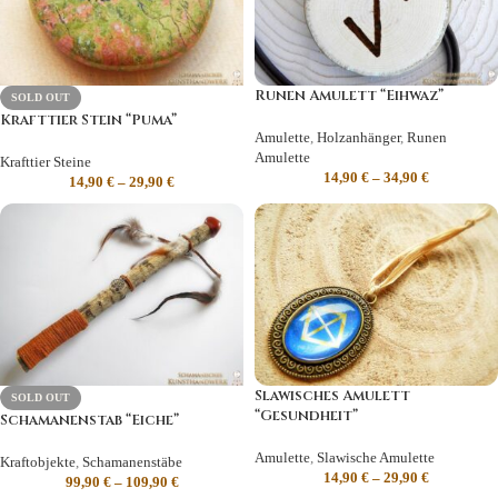
Runen Amulett “Eihwaz”
SOLD OUT
Krafttier Stein “Puma”
Amulette
,
Holzanhänger
,
Runen
Amulette
Krafttier Steine
14,90
€
–
34,90
€
14,90
€
–
29,90
€
Slawisches Amulett
SOLD OUT
“Gesundheit”
Schamanenstab “Eiche”
Amulette
,
Slawische Amulette
Kraftobjekte
,
Schamanenstäbe
14,90
€
–
29,90
€
99,90
€
–
109,90
€