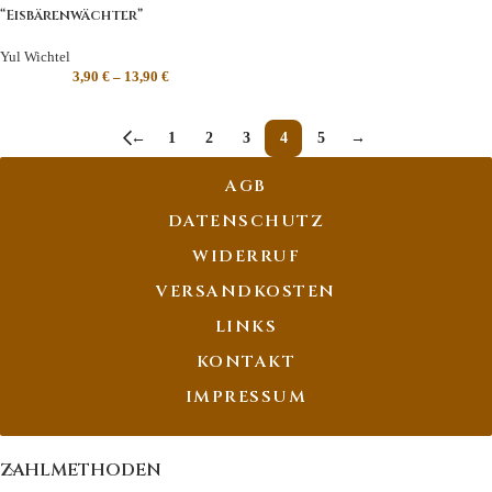
“Eisbärenwächter”
Yul Wichtel
3,90
€
–
13,90
€
←
1
2
3
4
5
→
AGB
DATENSCHUTZ
WIDERRUF
VERSANDKOSTEN
LINKS
KONTAKT
IMPRESSUM
ZAHLMETHODEN