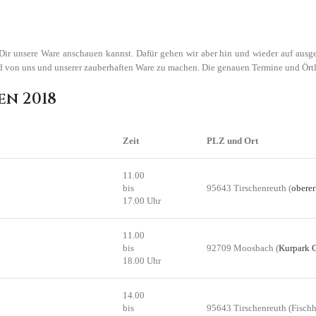
 unsere Ware anschauen kannst. Dafür gehen wir aber hin und wieder auf ausge
ld von uns und unserer zauberhaften Ware zu machen. Die genauen Termine und Örtl
en 2018
Zeit
PLZ und Ort
11.00
bis
95643 Tirschenreuth (
oberer
17.00 Uhr
11.00
bis
92709 Moosbach (
Kurpark 
18.00 Uhr
14.00
bis
95643 Tirschenreuth (Fischh