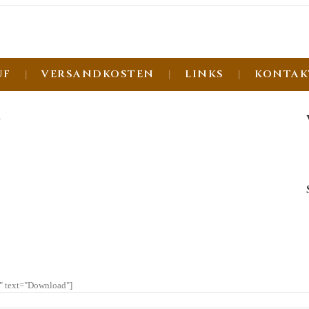
UF
VERSANDKOSTEN
LINKS
KONTAK
G
l" text="Download"]