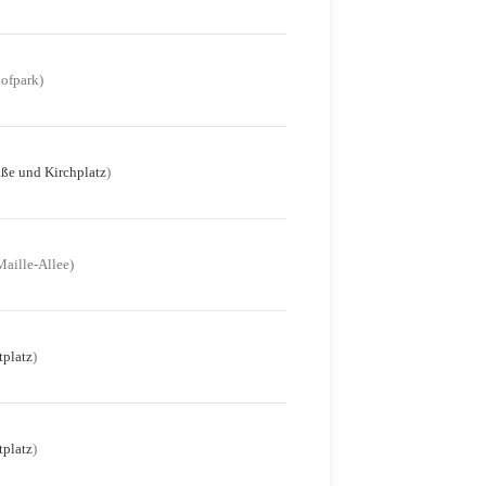
ofpark)
aße und Kirchplatz
)
aille-Allee)
platz
)
platz
)