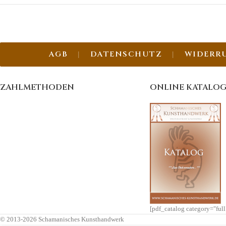
AGB
DATENSCHUTZ
WIDERR
ZAHLMETHODEN
ONLINE KATALO
[pdf_catalog category="ful
© 2013-2026 Schamanisches Kunsthandwerk