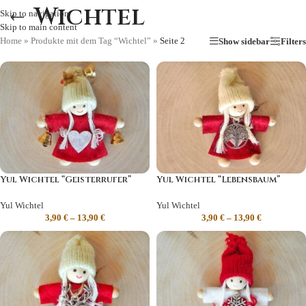
Wichtel
Skip to navigation
Skip to main content
Home
»
Produkte mit dem Tag “Wichtel”
»
Seite 2
Show sidebar
Filters
Yul Wichtel “Geisterrufer”
Yul Wichtel “Lebensbaum”
Yul Wichtel
Yul Wichtel
3,90
€
–
13,90
€
3,90
€
–
13,90
€