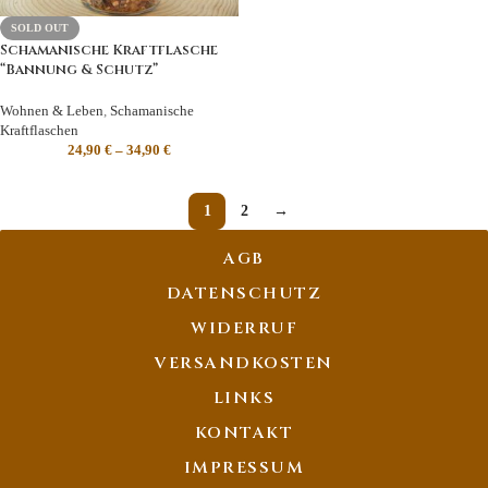
SOLD OUT
Schamanische Kraftflasche
“Bannung & Schutz”
Wohnen & Leben
,
Schamanische
Kraftflaschen
24,90
€
–
34,90
€
1
2
→
AGB
DATENSCHUTZ
WIDERRUF
VERSANDKOSTEN
LINKS
KONTAKT
IMPRESSUM