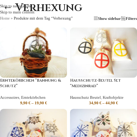
Verhexung
Skip to navigation
Skip to main content
Home
»
Produkte mit dem Tag “Verhexung”
Show sidebar
Filters
Erntekörbchen “Bannung &
Hausschutz-Beutel Set
Schutz”
“Medizinrad”
Accessoires
,
Erntekörbchen
Hausschutz Beutel
,
Kraftobjekte
9,90
€
–
19,90
€
34,90
€
–
44,90
€