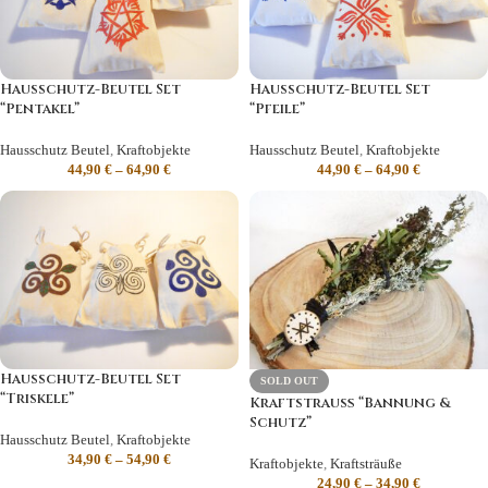
Hausschutz-Beutel Set
Hausschutz-Beutel Set
“Pentakel”
“Pfeile”
Hausschutz Beutel
,
Kraftobjekte
Hausschutz Beutel
,
Kraftobjekte
44,90
€
–
64,90
€
44,90
€
–
64,90
€
Hausschutz-Beutel Set
SOLD OUT
“Triskele”
Kraftstrauß “Bannung &
Schutz”
Hausschutz Beutel
,
Kraftobjekte
34,90
€
–
54,90
€
Kraftobjekte
,
Kraftsträuße
24,90
€
–
34,90
€