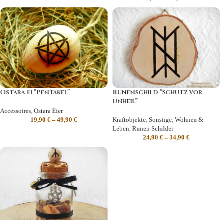
Ostara Ei “Pentakel”
Runenschild “Schutz vor
Unheil”
Accessoires
,
Ostara Eier
19,90
€
–
49,90
€
Kraftobjekte
,
Sonstige
,
Wohnen &
Leben
,
Runen Schilder
24,90
€
–
34,90
€