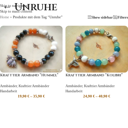
Unruhe
Skip to navigation
Skip to main content
Home
»
Produkte mit dem Tag “Unruhe”
Show sidebar
Filters
Krafttier Armband “Hummel”
Krafttier Armband “Kolibri”
Armbänder
,
Krafttier Armbänder
Armbänder
,
Krafttier Armbänder
Handarbeit
Handarbeit
19,90
€
–
35,90
€
24,90
€
–
40,90
€