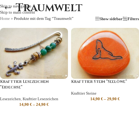
Traumwelt
Skip to navigation
Skip to main content
Home
»
Produkte mit dem Tag “Traumwelt”
Show sidebar
Filters
Krafttier Lesezeichen
Krafttier Stein “Seelöwe”
“Eidechse”
Krafttier Steine
Lesezeichen
,
Krafttier Lesezeichen
14,90
€
–
29,90
€
14,90
€
–
24,90
€