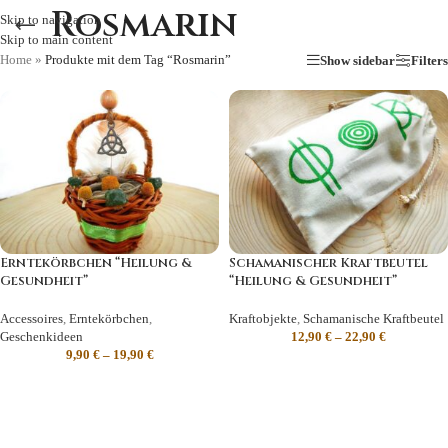
Rosmarin
Skip to navigation
Skip to main content
Home
»
Produkte mit dem Tag “Rosmarin”
Show sidebar
Filters
Erntekörbchen “Heilung &
Schamanischer Kraftbeutel
Gesundheit”
“Heilung & Gesundheit”
Accessoires
,
Erntekörbchen
,
Kraftobjekte
,
Schamanische Kraftbeutel
Geschenkideen
12,90
€
–
22,90
€
9,90
€
–
19,90
€