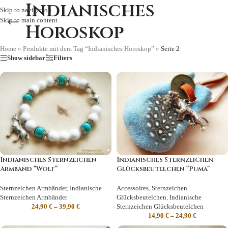
Indianisches
Skip to navigation
Skip to main content
Horoskop
Home
»
Produkte mit dem Tag “Indianisches Horoskop”
»
Seite 2
Show sidebar
Filters
Indianisches Sternzeichen
Indianisches Sternzeichen
Armband “Wolf”
Glücksbeutelchen “Puma”
Sternzeichen Armbänder
,
Indianische
Accessoires
,
Sternzeichen
Sternzeichen Armbänder
Glücksbeutelchen
,
Indianische
24,90
€
–
39,90
€
Sternzeichen Glücksbeutelchen
14,90
€
–
24,90
€