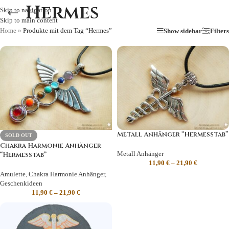
Hermes
Skip to navigation
Skip to main content
Home
»
Produkte mit dem Tag “Hermes”
Show sidebar
Filters
Metall Anhänger “Hermesstab”
SOLD OUT
Chakra Harmonie Anhänger
Metall Anhänger
“Hermesstab”
11,90
€
–
21,90
€
Amulette
,
Chakra Harmonie Anhänger
,
Geschenkideen
11,90
€
–
21,90
€