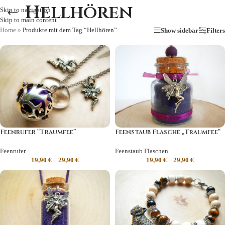
Hellhören
Skip to navigation
Skip to main content
Home
»
Produkte mit dem Tag “Hellhören”
Show sidebar
Filters
Feenrufer “Traumfee”
Feenstaub Flasche „Traumfee“
Feenrufer
Feenstaub Flaschen
19,90
€
–
29,90
€
19,90
€
–
29,90
€