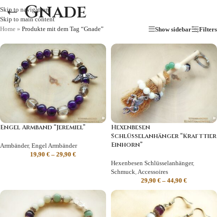
Gnade
Skip to navigation
Skip to main content
Home
»
Produkte mit dem Tag “Gnade”
Show sidebar
Filters
Engel Armband “Jeremiel”
Hexenbesen
Schlüsselanhänger “Krafttier
Einhorn”
Armbänder
,
Engel Armbänder
19,90
€
–
29,90
€
Hexenbesen Schlüsselanhänger
,
Schmuck
,
Accessoires
29,90
€
–
44,90
€