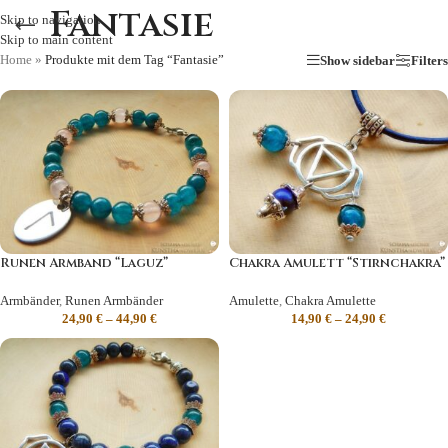
Fantasie
Skip to navigation
Skip to main content
Home
»
Produkte mit dem Tag “Fantasie”
Show sidebar
Filters
Runen Armband “Laguz”
Chakra Amulett “Stirnchakra”
Armbänder
,
Runen Armbänder
Amulette
,
Chakra Amulette
24,90
€
–
44,90
€
14,90
€
–
24,90
€