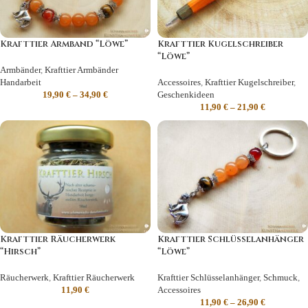
Krafttier Armband “Löwe”
Krafttier Kugelschreiber
“Löwe”
Armbänder
,
Krafttier Armbänder
Handarbeit
Accessoires
,
Krafttier Kugelschreiber
,
19,90
€
–
34,90
€
Geschenkideen
11,90
€
–
21,90
€
Krafttier Räucherwerk
Krafttier Schlüsselanhänger
“Hirsch”
“Löwe”
Räucherwerk
,
Krafttier Räucherwerk
Krafttier Schlüsselanhänger
,
Schmuck
,
11,90
€
Accessoires
11,90
€
–
26,90
€