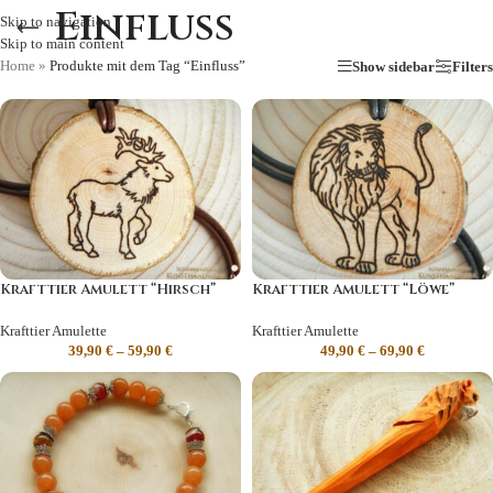
Einfluss
Skip to navigation
Skip to main content
Home
»
Produkte mit dem Tag “Einfluss”
Show sidebar
Filters
Krafttier Amulett “Hirsch”
Krafttier Amulett “Löwe”
Krafttier Amulette
Krafttier Amulette
39,90
€
–
59,90
€
49,90
€
–
69,90
€