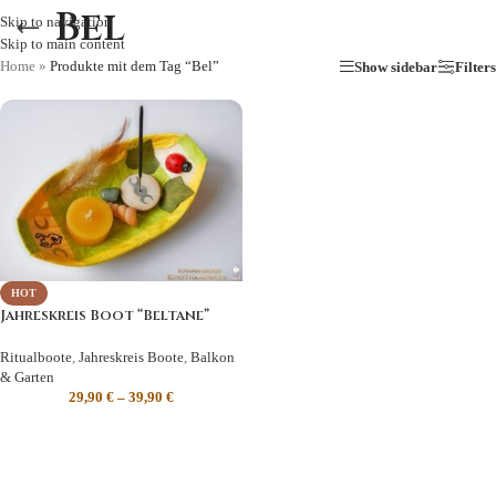
Bel
Skip to navigation
Skip to main content
Home
»
Produkte mit dem Tag “Bel”
Show sidebar
Filters
HOT
Jahreskreis Boot “Beltane”
Ritualboote
,
Jahreskreis Boote
,
Balkon
& Garten
29,90
€
–
39,90
€